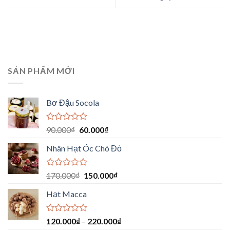
SẢN PHẨM MỚI
Bơ Đậu Socola
Được
90.000
₫
60.000
₫
xếp
hạng
Nhân Hạt Óc Chó Đỏ
0
5
sao
Được
170.000
₫
150.000
₫
xếp
hạng
Hạt Macca
0
5
sao
Được
120.000
₫
–
220.000
₫
xếp