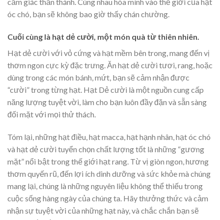
cảm giác thần thánh. Cùng nhau hòa mình vào thế giới của hạt
óc chó, bạn sẽ không bao giờ thấy chán chường.
Cuối cùng là hạt dẻ cười, một món quà từ thiên nhiên.
Hạt dẻ cười với vỏ cứng và hạt mềm bên trong, mang đến vị
thơm ngon cực kỳ đặc trưng. Ăn hạt dẻ cười tươi, rang, hoặc
dùng trong các món bánh, mứt, bạn sẽ cảm nhận được
“cười” trong từng hạt. Hạt Dẻ cười là một nguồn cung cấp
năng lượng tuyệt vời, làm cho bạn luôn đầy đặn và sẵn sàng
đối mặt với mọi thử thách.
Tóm lại, những hạt điều, hạt macca, hạt hạnh nhân, hạt óc chó
và hạt dẻ cười tuyển chọn chất lượng tốt là những “gương
mặt” nổi bật trong thế giới hạt rang. Từ vị giòn ngon, hương
thơm quyến rũ, đến lợi ích dinh dưỡng và sức khỏe mà chúng
mang lại, chúng là những nguyên liệu không thể thiếu trong
cuộc sống hàng ngày của chúng ta. Hãy thưởng thức và cảm
nhận sự tuyệt vời của những hạt này, và chắc chắn bạn sẽ