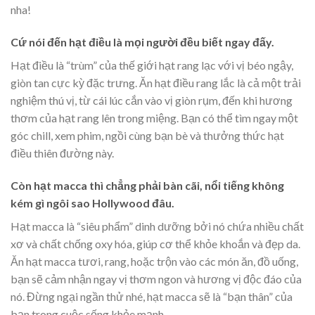
nha!
Cứ nói đến hạt điều là mọi người đều biết ngay đấy.
Hạt điều là “trùm” của thế giới hạt rang lạc với vị béo ngậy,
giòn tan cực kỳ đặc trưng. Ăn hạt điều rang lắc là cả một trải
nghiệm thú vị, từ cái lúc cắn vào vị giòn rụm, đến khi hương
thơm của hạt rang lên trong miệng. Bạn có thể tìm ngay một
góc chill, xem phim, ngồi cùng bạn bè và thưởng thức hạt
điều thiên đường này.
Còn hạt macca thì chẳng phải bàn cãi, nổi tiếng không
kém gì ngôi sao Hollywood đâu.
Hạt macca là “siêu phẩm” dinh dưỡng bởi nó chứa nhiều chất
xơ và chất chống oxy hóa, giúp cơ thể khỏe khoắn và đẹp da.
Ăn hạt macca tươi, rang, hoặc trộn vào các món ăn, đồ uống,
bạn sẽ cảm nhận ngay vị thơm ngon và hương vị độc đáo của
nó. Đừng ngại ngần thử nhé, hạt macca sẽ là “bạn thân” của
bạn trong cuộc sống khỏe mạnh.