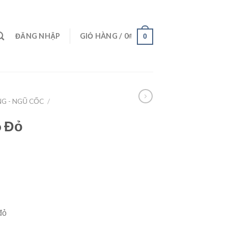
ĐĂNG NHẬP
GIỎ HÀNG /
0
₫
0
G - NGŨ CỐC
/
ó Đỏ
T
đỏ