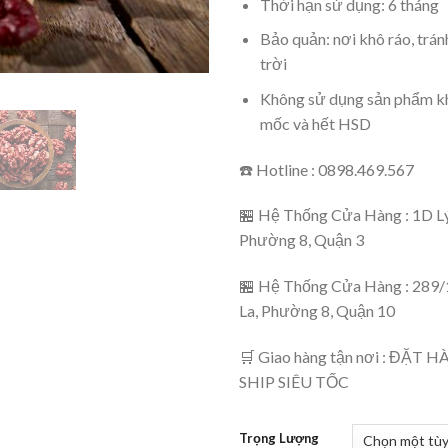
Thời hạn sử dụng: 6 tháng
Bảo quản: nơi khô ráo, trá
trời
Không sử dụng sản phẩm khi
mốc và hết HSD
☎️ Hotline : 0898.469.567
🏪 Hệ Thống Cửa Hàng : 1D Lý
Phường 8, Quận 3
🏪 Hệ Thống Cửa Hàng : 289/
La, Phường 8, Quận 10
🛒 Giao hàng tận nơi : ĐẶT
SHIP SIÊU TỐC
Trọng Lượng