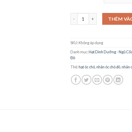
THÊM VÀ
SKU:
Không áp dụng
Danh mục:
Hạt Dinh Dưỡng - Ngũ Cố
Đỏ
Thẻ:
hạt óc chó
,
nhân óc chó đỏ
,
nhân 