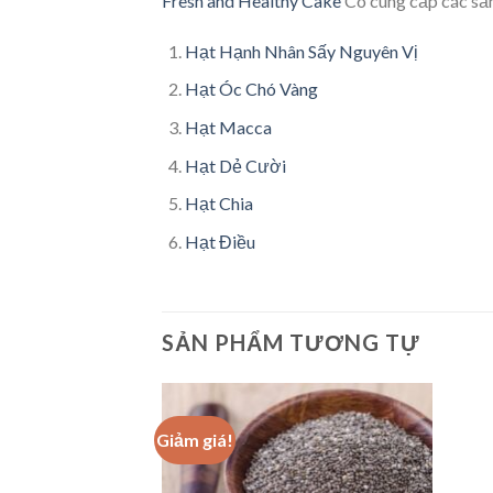
Fresh and Healthy Cake
Có cung cấp các sản
Hạt Hạnh Nhân Sấy Nguyên Vị
Hạt Óc Chó Vàng
Hạt Macca
Hạt Dẻ Cười
Hạt Chia
Hạt Điều
SẢN PHẨM TƯƠNG TỰ
Giảm giá!