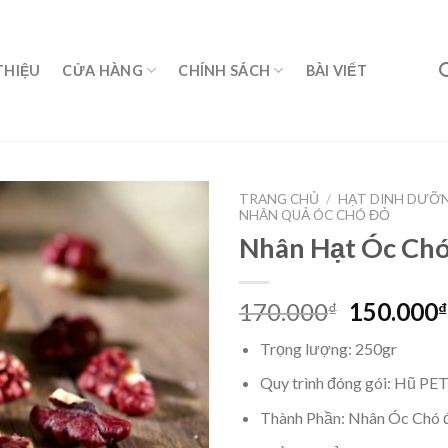
THIỆU
CỬA HÀNG
CHÍNH SÁCH
BÀI VIẾT
TRANG CHỦ
/
HẠT DINH DƯỠN
NHÂN QUẢ ÓC CHÓ ĐỎ
Nhân Hạt Óc Ch
170.000
150.000
₫
₫
Trọng lượng: 250gr
Quy trình đóng gói: Hũ PE
Thành Phần: Nhân Óc Chó 