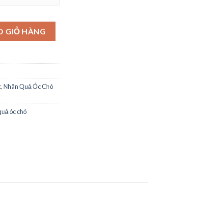
O GIỎ HÀNG
c
,
Nhân Quả Óc Chó
quả óc chó