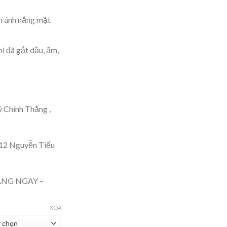
nh ánh nắng mặt
 đã gắt dầu, ẩm,
 Chính Thắng ,
12 Nguyễn Tiểu
 HÀNG NGAY –
XÓA