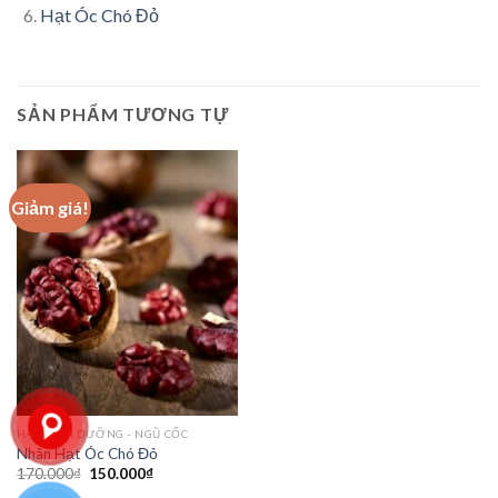
Hạt Óc Chó Đỏ
SẢN PHẨM TƯƠNG TỰ
Giảm giá!
HẠT DINH DƯỠNG - NGŨ CỐC
Nhân Hạt Óc Chó Đỏ
170.000
₫
150.000
₫