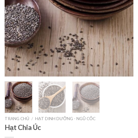
TRANG CHỦ
/
HẠT DINH DƯỠNG - NGŨ CỐC
Hạt Chia Úc