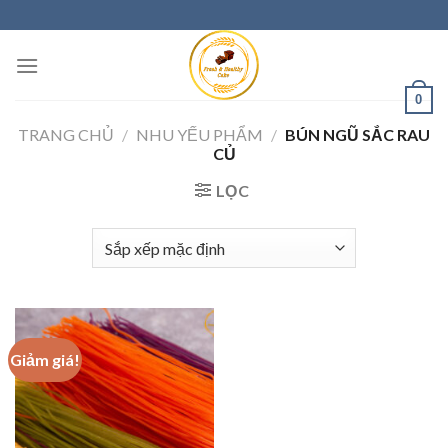
0
TRANG CHỦ
/
NHU YẾU PHẨM
/
BÚN NGŨ SẮC RAU
CỦ
LỌC
Giảm giá!