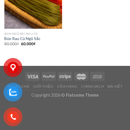
BÚN NGŨ SẮC RAU CỦ
Bún Rau Củ Ngũ Sắc
80.000
₫
60.000
₫
TRANG CHỦ
GIỚI THIỆU
CỬA HÀNG
CHÍNH SÁCH
BÀI VIẾT
Copyright 2026 ©
Flatsome Theme