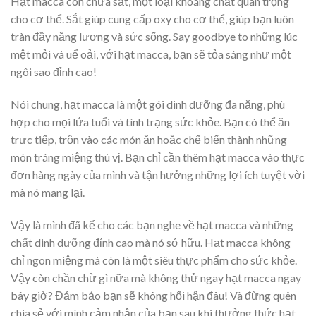
Hạt macca còn chứa sắt, một loại khoáng chất quan trọng
cho cơ thể. Sắt giúp cung cấp oxy cho cơ thể, giúp bạn luôn
tràn đầy năng lượng và sức sống. Say goodbye to những lúc
mệt mỏi và uể oải, với hạt macca, bạn sẽ tỏa sáng như một
ngôi sao đỉnh cao!
Nói chung, hạt macca là một gói dinh dưỡng đa năng, phù
hợp cho mọi lứa tuổi và tình trạng sức khỏe. Bạn có thể ăn
trực tiếp, trộn vào các món ăn hoặc chế biến thành những
món tráng miệng thú vị. Bạn chỉ cần thêm hạt macca vào thực
đơn hàng ngày của mình và tận hưởng những lợi ích tuyệt vời
mà nó mang lại.
Vậy là mình đã kể cho các bạn nghe về hạt macca và những
chất dinh dưỡng đỉnh cao mà nó sở hữu. Hạt macca không
chỉ ngon miệng mà còn là một siêu thực phẩm cho sức khỏe.
Vậy còn chần chừ gì nữa mà không thử ngay hạt macca ngay
bây giờ? Đảm bảo bạn sẽ không hối hận đâu! Và đừng quên
chia sẻ với mình cảm nhận của bạn sau khi thưởng thức hạt