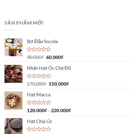
SẢN PHẨM MỚI
Bơ Đậu Socola
Được
90.000
₫
60.000
₫
xếp
hạng
Nhân Hạt Óc Chó Đỏ
0
5
sao
Được
170.000
₫
150.000
₫
xếp
hạng
Hạt Macca
0
5
sao
Được
120.000
₫
–
220.000
₫
xếp
hạng
Hạt Chia Úc
0
5
sao