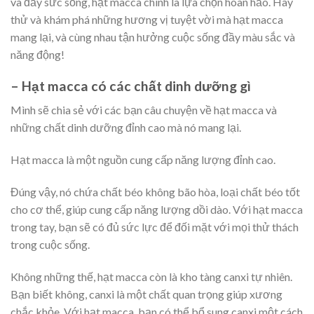
và đầy sức sống, hạt macca chính là lựa chọn hoàn hảo. Hãy
thử và khám phá những hương vị tuyệt vời mà hạt macca
mang lại, và cùng nhau tận hưởng cuộc sống đầy màu sắc và
năng động!
– Hạt macca có các chất dinh dưỡng gì
Mình sẽ chia sẻ với các bạn câu chuyện về hạt macca và
những chất dinh dưỡng đỉnh cao mà nó mang lại.
Hạt macca là một nguồn cung cấp năng lượng đỉnh cao.
Đúng vậy, nó chứa chất béo không bão hòa, loại chất béo tốt
cho cơ thể, giúp cung cấp năng lượng dồi dào. Với hạt macca
trong tay, bạn sẽ có đủ sức lực để đối mặt với mọi thử thách
trong cuộc sống.
Không những thế, hạt macca còn là kho tàng canxi tự nhiên.
Bạn biết không, canxi là một chất quan trọng giúp xương
chắc khỏe. Với hạt macca, bạn có thể bổ sung canxi một cách