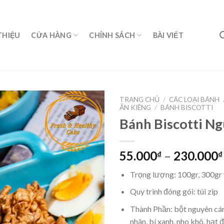
THIỆU
CỬA HÀNG
CHÍNH SÁCH
BÀI VIẾT
TRANG CHỦ
/
CÁC LOẠI BÁNH
ĂN KIÊNG
/
BÁNH BISCOTTI
Bánh Biscotti N
55.000
–
230.000
₫
₫
Trọng lượng: 100gr, 300gr
Quy trình đóng gói: túi zip
Thành Phần: bột nguyên cám
nhân, bí xanh, nho khô, hạt 