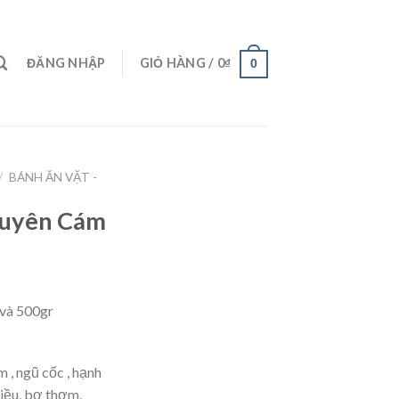
ĐĂNG NHẬP
GIỎ HÀNG /
0
₫
0
/
BÁNH ĂN VẶT -
guyên Cám
 và 500gr
 , ngũ cốc , hạnh
điều, bơ thơm,