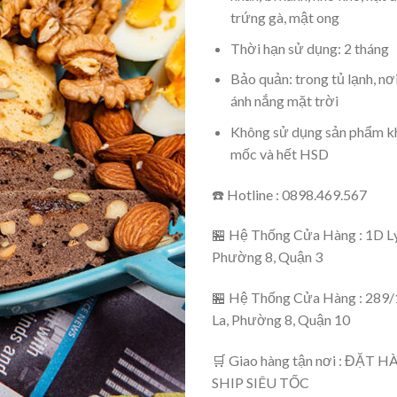
trứng gà, mật ong
Thời hạn sử dụng: 2 tháng
Bảo quản: trong tủ lạnh, nơi
ánh nắng mặt trời
Không sử dụng sản phẩm khi
mốc và hết HSD
☎️ Hotline : 0898.469.567
🏪 Hệ Thống Cửa Hàng : 1D Lý
Phường 8, Quận 3
🏪 Hệ Thống Cửa Hàng : 289/
La, Phường 8, Quận 10
🛒 Giao hàng tận nơi : ĐẶT
SHIP SIÊU TỐC